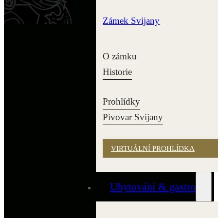
Zámek Svijany
O zámku
Historie
Prohlídky
Pivovar Svijany
VIRTUÁLNÍ PROHLÍDKA
Ubytování & gastro