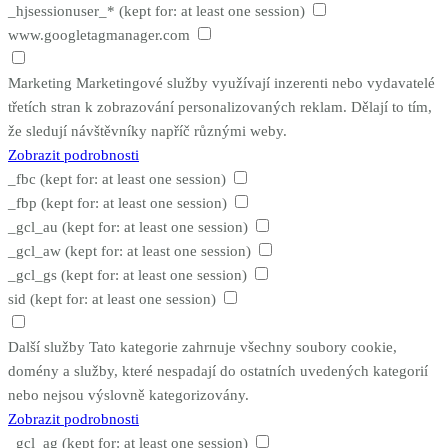
_hjsessionuser_*
(kept for: at least one session)
www.googletagmanager.com
Marketing
Marketingové služby využívají inzerenti nebo vydavatelé
třetích stran k zobrazování personalizovaných reklam. Dělají to tím,
že sledují návštěvníky napříč různými weby.
Zobrazit podrobnosti
_fbc
(kept for: at least one session)
_fbp
(kept for: at least one session)
_gcl_au
(kept for: at least one session)
_gcl_aw
(kept for: at least one session)
_gcl_gs
(kept for: at least one session)
sid
(kept for: at least one session)
Další služby
Tato kategorie zahrnuje všechny soubory cookie,
domény a služby, které nespadají do ostatních uvedených kategorií
nebo nejsou výslovně kategorizovány.
Zobrazit podrobnosti
_gcl_ag
(kept for: at least one session)