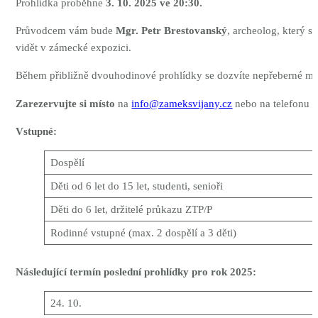
Prohlídka proběhne
3
. 10. 2025 ve 20:30.
Průvodcem vám bude
Mgr. Petr Brestovanský
, archeolog, který s
vidět v zámecké expozici.
Během přibližně dvouhodinové prohlídky se dozvíte nepřeberné mno
Zarezervujte si místo
na
info@zameksvijany.cz
nebo na telefonu
+
Vstupné:
Dospělí
Děti od 6 let do 15 let, studenti, senioři
Děti do 6 let, držitelé průkazu ZTP/P
Rodinné vstupné (max. 2 dospělí a 3 děti)
Následující termín poslední prohlídky pro rok 2025:
24. 10.