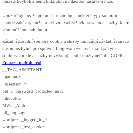
můžete kdykoli změnit kliknutím na tlačítko nastavení níže.
Upozorňujeme, že pokud se rozhodnete některé typy souborů
cookie zakázat, může to ovlivnit váš zážitek na webu a služby, které
vám můžeme nabídnout.
Zásadní
Zásadní soubory cookie a služby umožňují základní funkce
a jsou nezbytné pro správné fungování webové stránky. Tyto
soubory cookie a služby nevyžadují souhlas uživatelů dle GDPR.
Zobrazit podrobnosti
__TAG_ASSISTANT
_gat_ua-*
_hjsession_*
bid_1_password_protected_auth
mhcookie
MWG_Auth
pll_language
wordpress_logged_in_*
wordpress_test_cookie