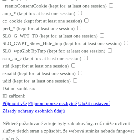
_reenioConsentCookie
(kept for: at least one session)
amp_*
(kept for: at least one session)
cc_cookie
(kept for: at least one session)
perf_*
(kept for: at least one session)
SLO_G_WPT_TO
(kept for: at least one session)
SLO_GWPT_Show_Hide_tmp
(kept for: at least one session)
SLO_wptGlobTipTmp
(kept for: at least one session)
ssm_au_c
(kept for: at least one session)
stid
(kept for: at least one session)
sznaiid
(kept for: at least one session)
udid
(kept for: at least one session)
Datum souhlasu:
ID zařízení:
Přijmout vše
Přijmout pouze nezbytné
Uložit nastavení
Zásady ochrany osobních údajů
Některé požadované zdroje byly zablokovány, což může ovlivnit
služby třetích stran a způsobit, že webová stránka nebude fungovat
správně.