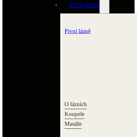
Pivní lázně
Pivní lázně
O lázních
Koupele
Masáže