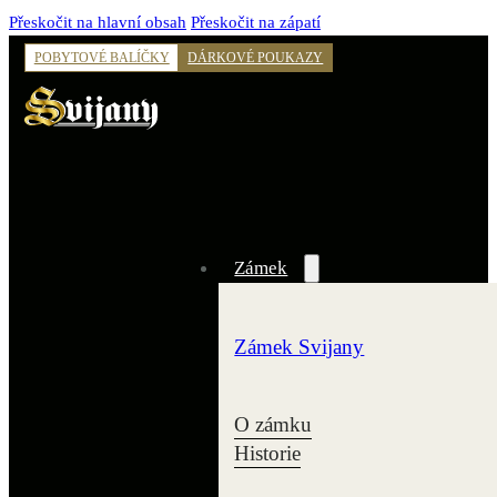
Přeskočit na hlavní obsah
Přeskočit na zápatí
POBYTOVÉ BALÍČKY
DÁRKOVÉ POUKAZY
Zámek
Zámek Svijany
O zámku
Historie