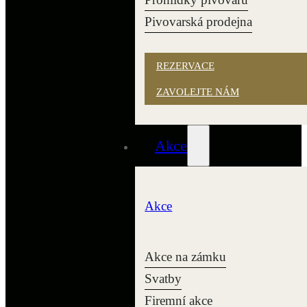
Pivovarská prodejna
REZERVACE
ZAVOLEJTE NÁM
Akce
Akce
Akce na zámku
Svatby
Firemní akce