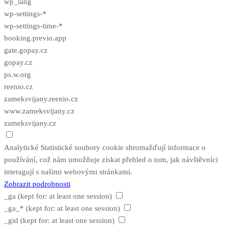
wp_lang
wp-settings-*
wp-settings-time-*
booking.previo.app
gate.gopay.cz
gopay.cz
ps.w.org
reenio.cz
zameksvijany.reenio.cz
www.zameksvijany.cz
zameksvijany.cz
Analytické
Statistické soubory cookie shromažďují informace o
používání, což nám umožňuje získat přehled o tom, jak návštěvníci
interagují s našimi webovými stránkami.
Zobrazit podrobnosti
_ga
(kept for: at least one session)
_ga_*
(kept for: at least one session)
_gid
(kept for: at least one session)