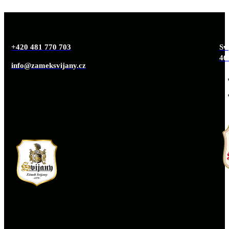
+420 481 770 703
Svi
46
info@zameksvijany.cz