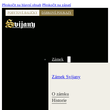
Přeskočit na hlavní obsah
Přeskočit na zápatí
POBYTOVÉ BALÍČKY
DÁRKOVÉ POUKAZY
Zámek
Zámek Svijany
O zámku
Historie