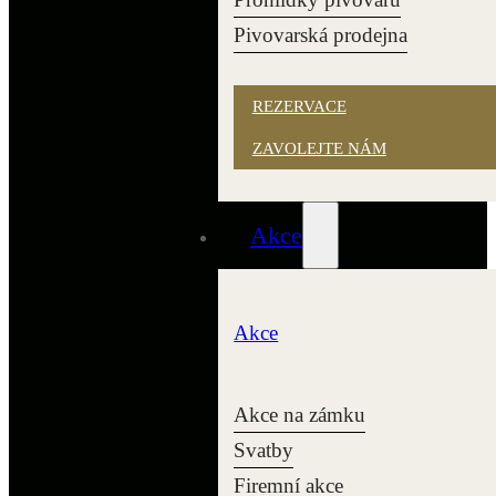
Pivovarská prodejna
REZERVACE
ZAVOLEJTE NÁM
Akce
Akce
Akce na zámku
Svatby
Firemní akce