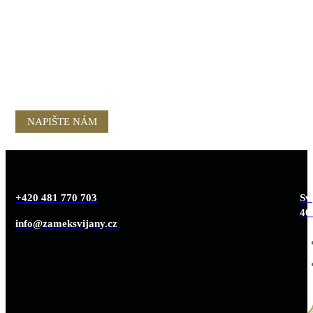
NAPIŠTE NÁM
+420 481 770 703
Svi
46
info@zameksvijany.cz