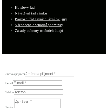
Hotelový řád
Návštěvní řád zámku
Provozní řád Pivních lázní Svijany
Všeobecné obchodní podmínky
Zásady ochrany osobních údajů
Jméno a příjmení
E-mail
Telefon
Zpráva