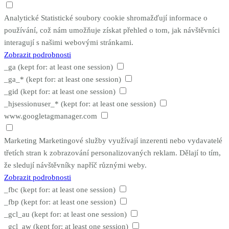
Analytické
Statistické soubory cookie shromažďují informace o
používání, což nám umožňuje získat přehled o tom, jak návštěvníci
interagují s našimi webovými stránkami.
Zobrazit podrobnosti
_ga
(kept for: at least one session)
_ga_*
(kept for: at least one session)
_gid
(kept for: at least one session)
_hjsessionuser_*
(kept for: at least one session)
www.googletagmanager.com
Marketing
Marketingové služby využívají inzerenti nebo vydavatelé
třetích stran k zobrazování personalizovaných reklam. Dělají to tím,
že sledují návštěvníky napříč různými weby.
Zobrazit podrobnosti
_fbc
(kept for: at least one session)
_fbp
(kept for: at least one session)
_gcl_au
(kept for: at least one session)
_gcl_aw
(kept for: at least one session)