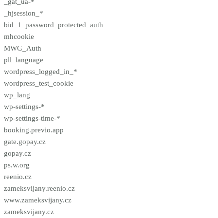
_gat_ua-*
_hjsession_*
bid_1_password_protected_auth
mhcookie
MWG_Auth
pll_language
wordpress_logged_in_*
wordpress_test_cookie
wp_lang
wp-settings-*
wp-settings-time-*
booking.previo.app
gate.gopay.cz
gopay.cz
ps.w.org
reenio.cz
zameksvijany.reenio.cz
www.zameksvijany.cz
zameksvijany.cz