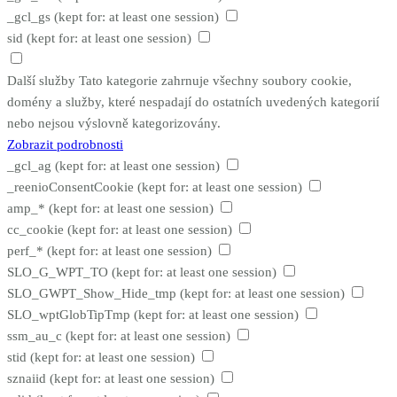
_gcl_gs
(kept for: at least one session)
sid
(kept for: at least one session)
Další služby
Tato kategorie zahrnuje všechny soubory cookie,
domény a služby, které nespadají do ostatních uvedených kategorií
nebo nejsou výslovně kategorizovány.
Zobrazit podrobnosti
_gcl_ag
(kept for: at least one session)
_reenioConsentCookie
(kept for: at least one session)
amp_*
(kept for: at least one session)
cc_cookie
(kept for: at least one session)
perf_*
(kept for: at least one session)
SLO_G_WPT_TO
(kept for: at least one session)
SLO_GWPT_Show_Hide_tmp
(kept for: at least one session)
SLO_wptGlobTipTmp
(kept for: at least one session)
ssm_au_c
(kept for: at least one session)
stid
(kept for: at least one session)
sznaiid
(kept for: at least one session)