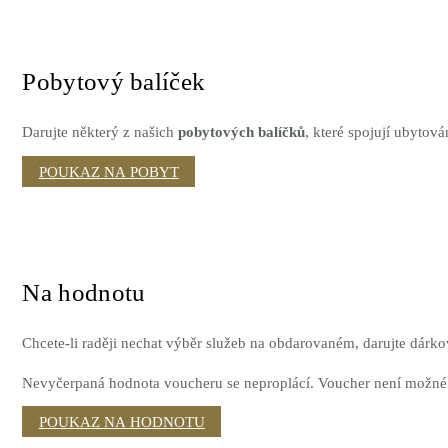
Pobytový balíček
Darujte některý z našich
pobytových balíčků
, které spojují ubytov
POUKAZ NA POBYT
Na hodnotu
Chcete-li raději nechat výběr služeb na obdarovaném, darujte dárko
Nevyčerpaná hodnota voucheru se neproplácí. Voucher není možné u
POUKAZ NA HODNOTU