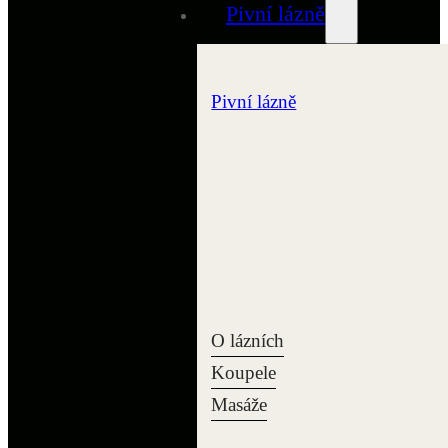
Pivní lázně
Pivní lázně
O lázních
Koupele
Masáže