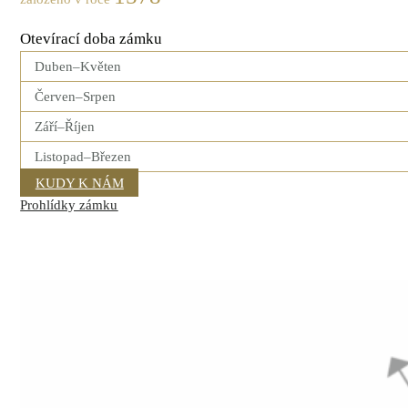
Otevírací doba zámku
Duben–Květen
Červen–Srpen
Září–Říjen
Listopad–Březen
KUDY K NÁM
Prohlídky zámku