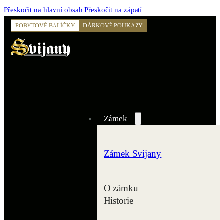
Přeskočit na hlavní obsah
Přeskočit na zápatí
POBYTOVÉ BALÍČKY
DÁRKOVÉ POUKAZY
Zámek
Zámek Svijany
O zámku
Historie