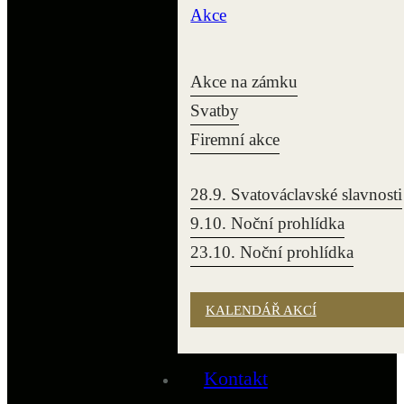
Akce
Akce na zámku
Svatby
Firemní akce
28.9. Svatováclavské slavnosti
9.10. Noční prohlídka
23.10. Noční prohlídka
KALENDÁŘ AKCÍ
Kontakt