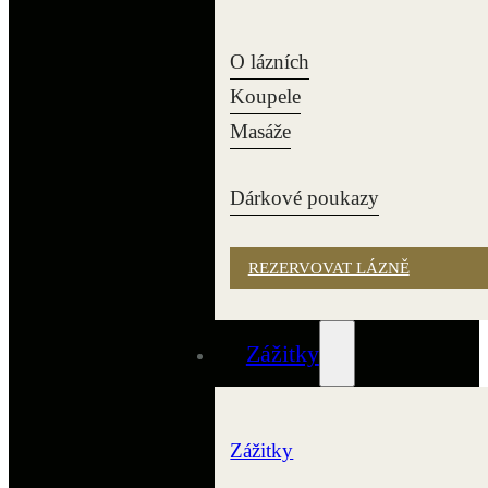
O lázních
Koupele
Masáže
Dárkové poukazy
REZERVOVAT LÁZNĚ
Zážitky
Zážitky