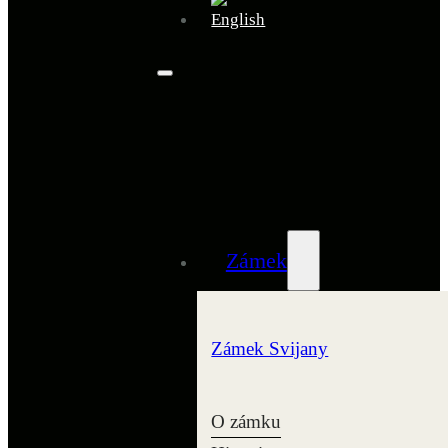
Zámek
Zámek Svijany
O zámku