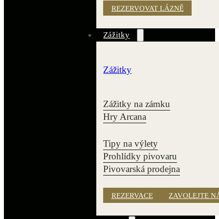
REZERVOVAT LÁZNĚ
Zážitky
Zážitky
Zážitky na zámku
Hry Arcana
Tipy na výlety
Prohlídky pivovaru
Pivovarská prodejna
REZERVACE
ZAVOLEJTE N