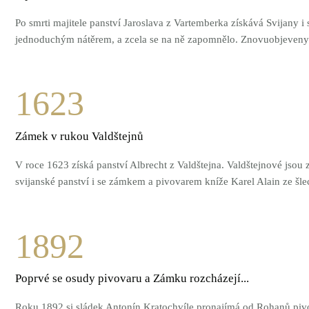
Po smrti majitele panství Jaroslava z Vartemberka získává Svijany i
jednoduchým nátěrem, a zcela se na ně zapomnělo. Znovuobjeveny b
1623
Zámek v rukou Valdštejnů
V roce 1623 získá panství Albrecht z Valdštejna. Valdštejnové jsou 
svijanské panství i se zámkem a pivovarem kníže Karel Alain ze š
1892
Poprvé se osudy pivovaru a Zámku rozcházejí...
Roku 1892 si sládek Antonín Kratochvíle pronajímá od Rohanů pivo