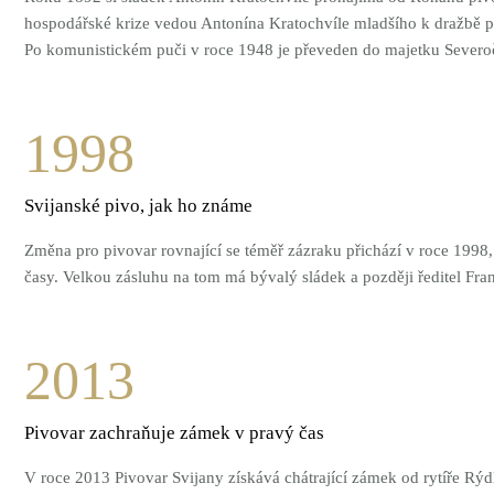
hospodářské krize vedou Antonína Kratochvíle mladšího k dražbě p
Po komunistickém puči v roce 1948 je převeden do majetku Severoče
1998
Svijanské pivo, jak ho známe
Změna pro pivovar rovnající se téměř zázraku přichází v roce 1998, 
časy. Velkou zásluhu na tom má bývalý sládek a později ředitel Fra
2013
Pivovar zachraňuje zámek v pravý čas
V roce 2013 Pivovar Svijany získává chátrající zámek od rytíře Rý