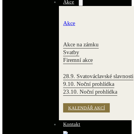
Akce
Akce
Akce na zámku
Svatby
Firemní akce
28.9. Svatováclavské slavnosti
9.10. Noční prohlídka
23.10. Noční prohlídka
KALENDÁŘ AKCÍ
Kontakt