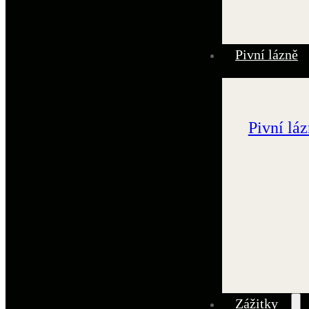
Pivní lázně
Pivní lá
Zážitky