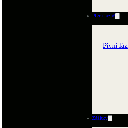
Pivní lázně
Pivní lá
Zážitky