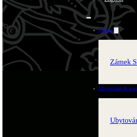
Zámek
Zámek S
Ubytování & gas
Ubytován