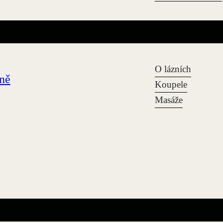
O lázních
zně
Koupele
Masáže