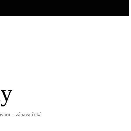
ky
vovaru – zábava čeká