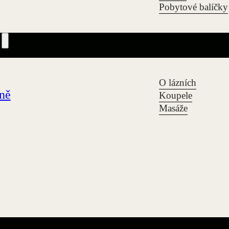
Pobytové balíčky
O lázních
zně
Koupele
Masáže