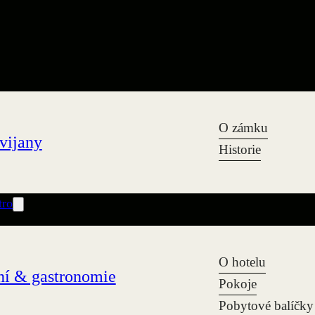
O zámku
vijany
Historie
tro
O hotelu
í & gastronomie
Pokoje
Pobytové balíčky