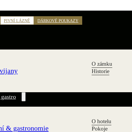
PIVNÍ LÁZNĚ
DÁRKOVÉ POUKAZY
O zámku
vijany
Historie
 gastro
O hotelu
í & gastronomie
Pokoje