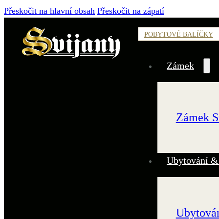
Přeskočit na hlavní obsah
Přeskočit na zápatí
POBYTOVÉ BALÍČKY
Zámek
Zámek S
Ubytování &
Ubytován