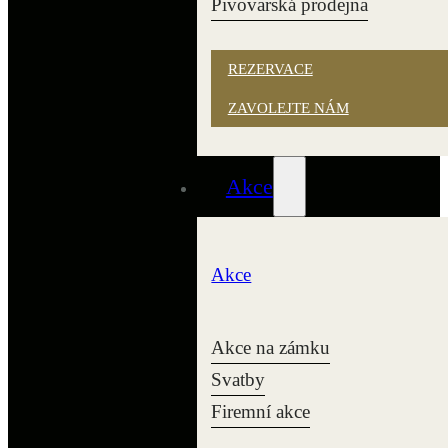
Pivovarská prodejna
REZERVACE
ZAVOLEJTE NÁM
Akce
Akce
Akce na zámku
Svatby
Firemní akce