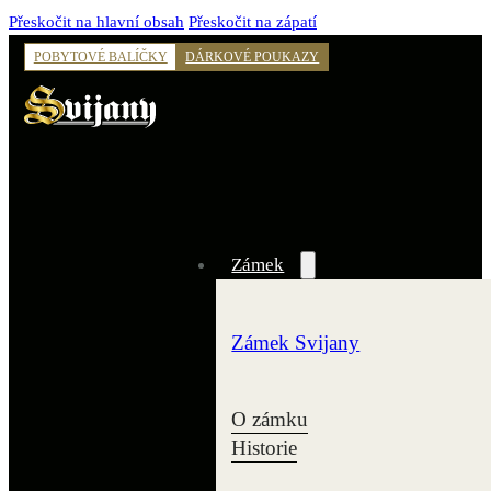
Přeskočit na hlavní obsah
Přeskočit na zápatí
POBYTOVÉ BALÍČKY
DÁRKOVÉ POUKAZY
Zámek
Zámek Svijany
O zámku
Historie