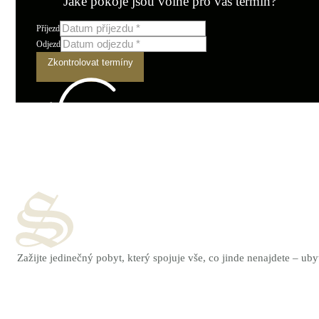
Jaké pokoje jsou volné pro váš termín?
Příjezd
Odjezd
Zkontrolovat termíny
Zažijte jedinečný pobyt, který spojuje vše, co jinde nenajdete – u