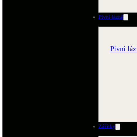
Pivní lázně
Pivní lá
Zážitky