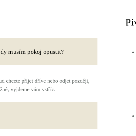
Pi
kdy musím pokoj opustit?
d chcete přijet dříve nebo odjet později,
žné, vyjdeme vám vstříc.