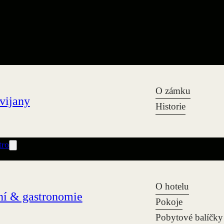
O zámku
vijany
Historie
tro
O hotelu
í & gastronomie
Pokoje
Pobytové balíčky