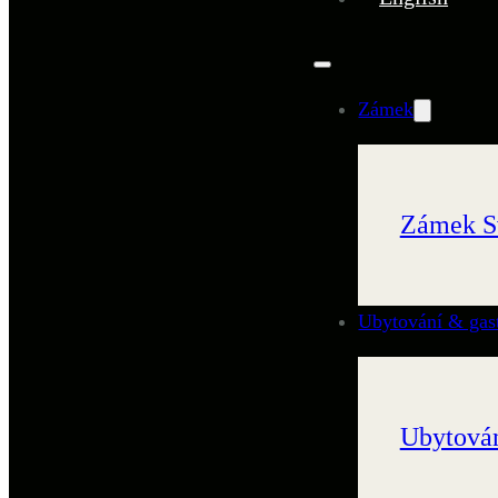
Zámek
Zámek S
Ubytování & gas
Ubytován