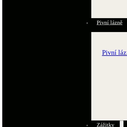
Pivní lázně
Pivní lá
Zážitky