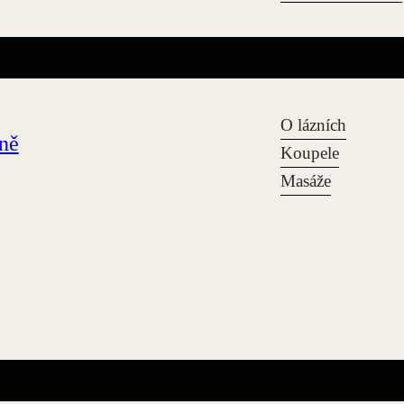
O lázních
zně
Koupele
Masáže