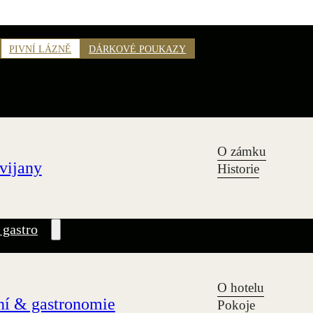
PIVNÍ LÁZNĚ
DÁRKOVÉ POUKAZY
O zámku
vijany
Historie
 gastro
O hotelu
í & gastronomie
Pokoje