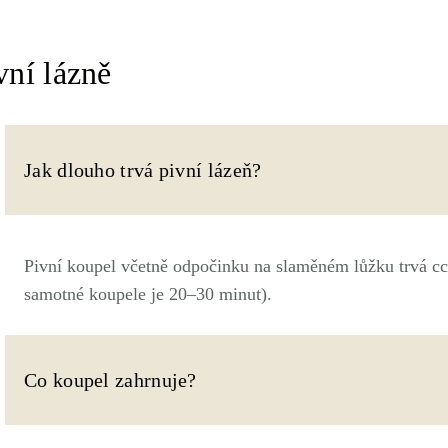
vní lázně
Jak dlouho trvá pivní lázeň?
Pivní koupel včetně odpočinku na slaměném lůžku trvá c
samotné koupele je 20–30 minut).
Co koupel zahrnuje?