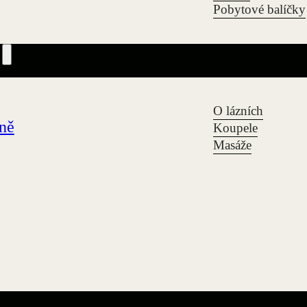
Pobytové balíčky
O lázních
zně
Koupele
Masáže