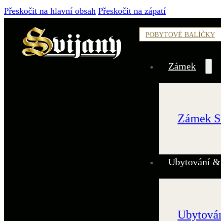
Přeskočit na hlavní obsah
Přeskočit na zápatí
POBYTOVÉ BALÍČKY
Zámek
Zámek S
Ubytování &
Ubytován