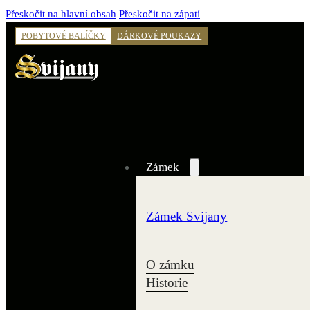
Přeskočit na hlavní obsah
Přeskočit na zápatí
POBYTOVÉ BALÍČKY
DÁRKOVÉ POUKAZY
Zámek
Zámek Svijany
O zámku
Historie