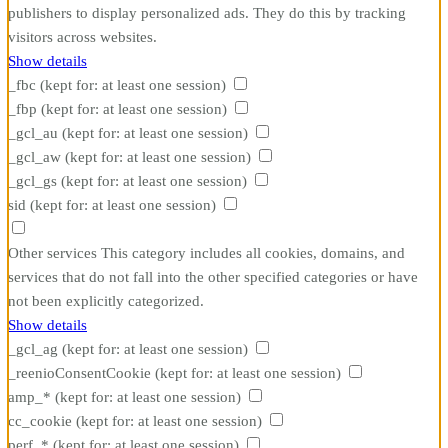
publishers to display personalized ads. They do this by tracking
visitors across websites.
Show details
_fbc
(kept for: at least one session)
_fbp
(kept for: at least one session)
_gcl_au
(kept for: at least one session)
_gcl_aw
(kept for: at least one session)
_gcl_gs
(kept for: at least one session)
sid
(kept for: at least one session)
Other services
This category includes all cookies, domains, and
services that do not fall into the other specified categories or have
not been explicitly categorized.
Show details
_gcl_ag
(kept for: at least one session)
_reenioConsentCookie
(kept for: at least one session)
amp_*
(kept for: at least one session)
cc_cookie
(kept for: at least one session)
perf_*
(kept for: at least one session)