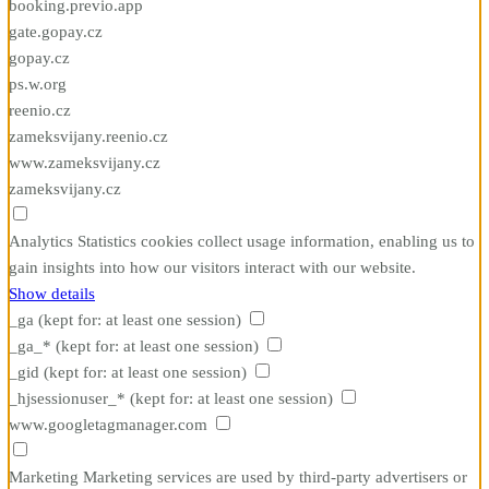
booking.previo.app
gate.gopay.cz
gopay.cz
ps.w.org
reenio.cz
zameksvijany.reenio.cz
www.zameksvijany.cz
zameksvijany.cz
Analytics
Statistics cookies collect usage information, enabling us to
gain insights into how our visitors interact with our website.
Show details
_ga
(kept for: at least one session)
_ga_*
(kept for: at least one session)
_gid
(kept for: at least one session)
_hjsessionuser_*
(kept for: at least one session)
www.googletagmanager.com
Marketing
Marketing services are used by third-party advertisers or