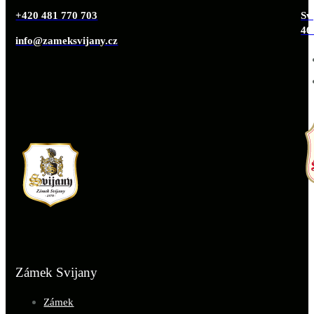
+420 481 770 703
Svi
46
info@zameksvijany.cz
Zámek Svijany
Zámek