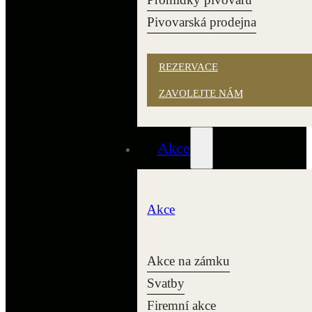
Pivovarská prodejna
REZERVACE
ZAVOLEJTE NÁM
Akce
Akce
Akce na zámku
Svatby
Firemní akce