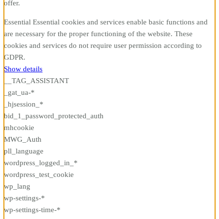
offer.
Essential
Essential cookies and services enable basic functions and
are necessary for the proper functioning of the website. These
cookies and services do not require user permission according to
GDPR.
Show details
__TAG_ASSISTANT
_gat_ua-*
_hjsession_*
bid_1_password_protected_auth
mhcookie
MWG_Auth
pll_language
wordpress_logged_in_*
wordpress_test_cookie
wp_lang
wp-settings-*
wp-settings-time-*