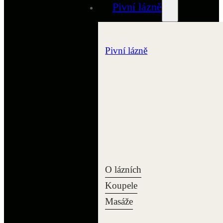
Pivní lázně
Pivní lázně
O lázních
Koupele
Masáže