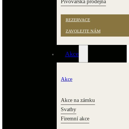
Pivovarská prodejna
REZERVACE
ZAVOLEJTE NÁM
Akce
Akce
Akce na zámku
Svatby
Firemní akce