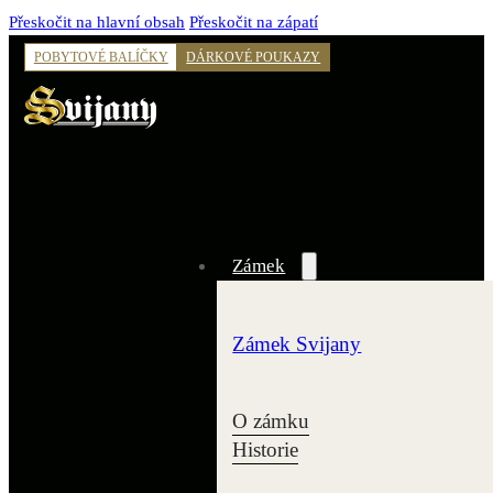
Přeskočit na hlavní obsah
Přeskočit na zápatí
POBYTOVÉ BALÍČKY
DÁRKOVÉ POUKAZY
Zámek
Zámek Svijany
O zámku
Historie