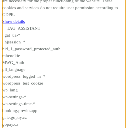
are necessary for the proper functioning of the website. These
cookies and services do not require user permission according to
GDPR.
Show details
__TAG_ASSISTANT
_gat_ua-*
_hjsession_*
bid_1_password_protected_auth
mhcookie
MWG_Auth
pll_language
wordpress_logged_in_*
wordpress_test_cookie
wp_lang
wp-settings-*
wp-settings-time-*
booking.previo.app
gate.gopay.cz
gopay.cz