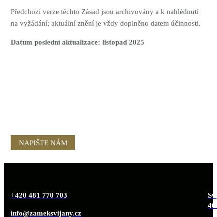
Předchozí verze těchto Zásad jsou archivovány a k nahlédnutí
na vyžádání; aktuální znění je vždy doplněno datem účinnosti.
Datum poslední aktualizace: listopad 2025
NAPIŠTE NÁM
+420 481 770 703
Svi
46
info@zameksvijany.cz