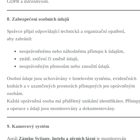
GDPR a mlčenlivostí.
8. Zabezpečení osobních údajů
Správce přijal odpovídající technická a organizační opatření,
aby zabránil:
neoprávněnému nebo náhodnému přístupu k údajům,
ztrátě, zničení či změně údajů,
neoprávněným přenosům nebo zneužití údajů.
Osobní údaje jsou uchovávány v hotelovém systému, evidenčních
knihách a v uzamčených prostorách přístupných jen oprávněným
osobám.
Každá oprávněná osoba má přidělený unikátní identifikátor. Přístup
a operace s údaji jsou monitorovány a dokumentovány.
9. Kamerový systém
Areál
Zámku Svijany, hotelu a pivních lázní
je monitorován