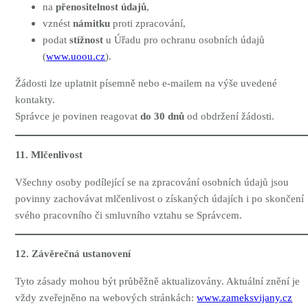
na
přenositelnost údajů
,
vznést
námitku
proti zpracování,
podat
stížnost
u Úřadu pro ochranu osobních údajů
(
www.uoou.cz
).
Žádosti lze uplatnit písemně nebo e-mailem na výše uvedené
kontakty.
Správce je povinen reagovat
do 30 dnů
od obdržení žádosti.
11. Mlčenlivost
Všechny osoby podílející se na zpracování osobních údajů jsou
povinny zachovávat mlčenlivost o získaných údajích i po skončení
svého pracovního či smluvního vztahu se Správcem.
12. Závěrečná ustanovení
Tyto zásady mohou být průběžně aktualizovány. Aktuální znění je
vždy zveřejněno na webových stránkách:
www.zameksvijany.cz