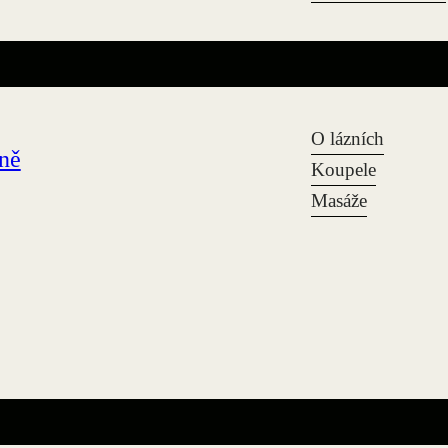
O lázních
zně
Koupele
Masáže