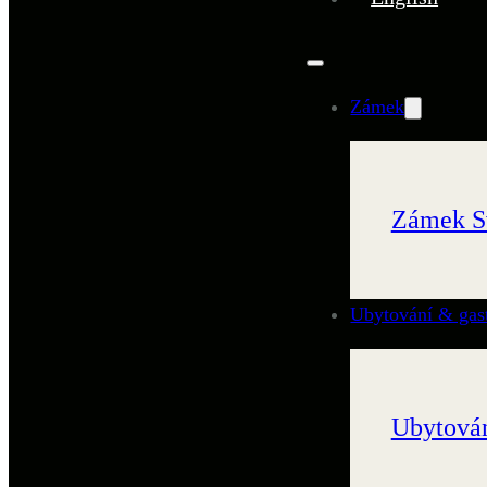
Zámek
Zámek S
Ubytování & gas
Ubytován