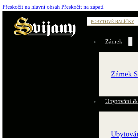
Přeskočit na hlavní obsah
Přeskočit na zápatí
POBYTOVÉ BALÍČKY
Zámek
Zámek S
Ubytování &
Ubytován