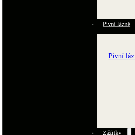
Pivní lázně
Pivní lá
Zážitky