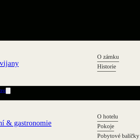
O zámku
vijany
Historie
tro
O hotelu
í & gastronomie
Pokoje
Pobytové balíčky