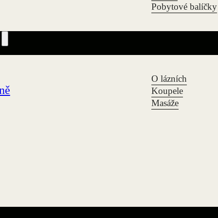
Pobytové balíčky
O lázních
zně
Koupele
Masáže