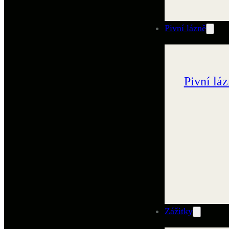
Pivní lázně
Pivní lá
Zážitky