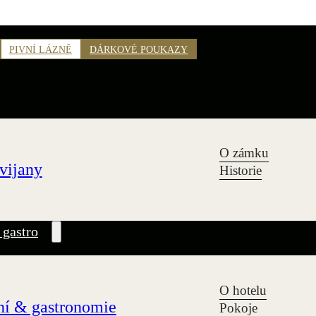
PIVNÍ LÁZNĚ
DÁRKOVÉ POUKAZY
O zámku
vijany
Historie
 gastro
O hotelu
í & gastronomie
Pokoje