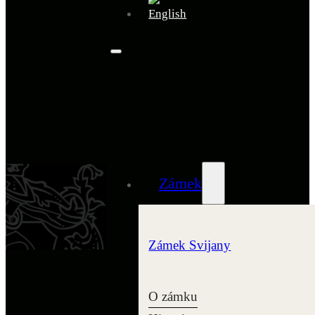
Zámek
Zámek Svijany
O zámku