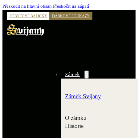
Přeskočit na hlavní obsah
Přeskočit na zápatí
POBYTOVÉ BALÍČKY
DÁRKOVÉ POUKAZY
Zámek
Zámek Svijany
O zámku
Historie