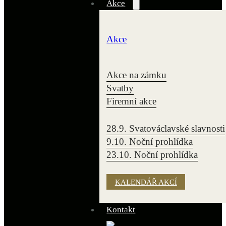
Akce
Akce
Akce na zámku
Svatby
Firemní akce
28.9. Svatováclavské slavnosti
9.10. Noční prohlídka
23.10. Noční prohlídka
KALENDÁŘ AKCÍ
Kontakt