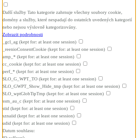
Další služby
Tato kategorie zahrnuje všechny soubory cookie,
domény a služby, které nespadají do ostatních uvedených kategorií
nebo nejsou výslovně kategorizovány.
Zobrazit podrobnosti
_gcl_ag
(kept for: at least one session)
_reenioConsentCookie
(kept for: at least one session)
amp_*
(kept for: at least one session)
cc_cookie
(kept for: at least one session)
perf_*
(kept for: at least one session)
SLO_G_WPT_TO
(kept for: at least one session)
SLO_GWPT_Show_Hide_tmp
(kept for: at least one session)
SLO_wptGlobTipTmp
(kept for: at least one session)
ssm_au_c
(kept for: at least one session)
stid
(kept for: at least one session)
sznaiid
(kept for: at least one session)
udid
(kept for: at least one session)
Datum souhlasu:
ID zařízení: