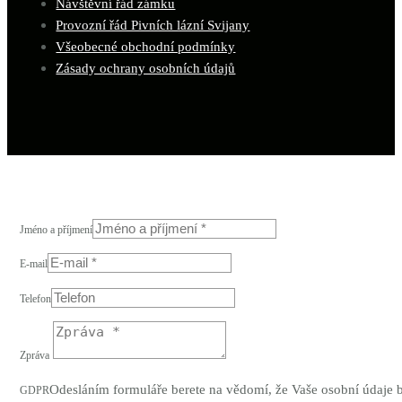
Návštěvní řád zámku
Provozní řád Pivních lázní Svijany
Všeobecné obchodní podmínky
Zásady ochrany osobních údajů
Jméno a příjmení
E-mail
Telefon
Zpráva
Odesláním formuláře berete na vědomí, že Vaše osobní údaje
GDPR