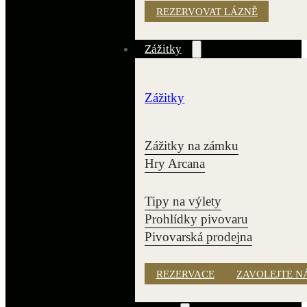
REZERVOVAT LÁZNĚ
Zážitky
Zážitky
Zážitky na zámku
Hry Arcana
Tipy na výlety
Prohlídky pivovaru
Pivovarská prodejna
REZERVACE
ZAVOLEJTE N