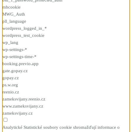
mhcookie
MWG_Auth
pll_language
wordpress_logged_in_*
wordpress_test_cookie
wp_lang
wp-settings-*
wp-settings-time-*
booking.previo.app
gate.gopay.cz
gopay.cz
ps.w.org
reenio.cz
zameksvijany.reenio.cz
www.zameksvijany.cz
zameksvijany.cz
Analytické
Statistické soubory cookie shromažďují informace o