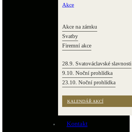
Akce
Akce na zámku
Svatby
Firemní akce
28.9. Svatováclavské slavnosti
9.10. Noční prohlídka
23.10. Noční prohlídka
KALENDÁŘ AKCÍ
Kontakt