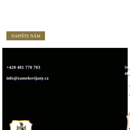
NAPIŠTE NÁM
+420 481 770 703
Svi
46
info@zameksvijany.cz