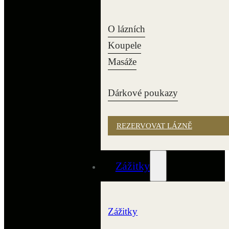
O lázních
Koupele
Masáže
Dárkové poukazy
REZERVOVAT LÁZNĚ
Zážitky
Zážitky