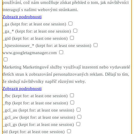
používání, což nám umožňuje získat přehled o tom, jak návštěvníci
interagují s našimi webovými stránkami.
Zobrazit podrobnosti
_ga
(kept for: at least one session)
_ga_*
(kept for: at least one session)
_gid
(kept for: at least one session)
_hjsessionuser_*
(kept for: at least one session)
www.googletagmanager.com
Marketing
Marketingové služby využívají inzerenti nebo vydavatelé
třetích stran k zobrazování personalizovaných reklam. Dělají to tím,
že sledují návštěvníky napříč různými weby.
Zobrazit podrobnosti
_fbc
(kept for: at least one session)
_fbp
(kept for: at least one session)
_gcl_au
(kept for: at least one session)
_gcl_aw
(kept for: at least one session)
_gcl_gs
(kept for: at least one session)
sid
(kept for: at least one session)