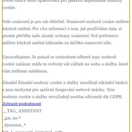
svého rodiče nebo opatrovníka pro jakékoli nepodstatné soubory
cookie.
Vaše soukromí je pro nás důležité. Nastavení souborů cookie můžete
kdykoli změnit. Pro více informací o tom, jak používáme data, si
prosím přečtěte naše zásady ochrany soukromí. Své preference
můžete kdykoli změnit kliknutím na tlačítko nastavení níže.
Upozorňujeme, že pokud se rozhodnete některé typy souborů
cookie zakázat, může to ovlivnit váš zážitek na webu a služby, které
vám můžeme nabídnout.
Zásadní
Zásadní soubory cookie a služby umožňují základní funkce
a jsou nezbytné pro správné fungování webové stránky. Tyto
soubory cookie a služby nevyžadují souhlas uživatelů dle GDPR.
Zobrazit podrobnosti
__TAG_ASSISTANT
_gat_ua-*
_hjsession_*
bid_1_password_protected_auth